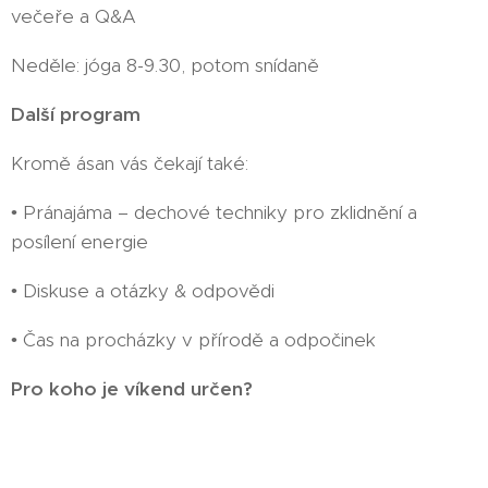
večeře a Q&A
Neděle: jóga 8-9.30, potom snídaně
Další program
Kromě ásan vás čekají také:
• Pránajáma – dechové techniky pro zklidnění a
posílení energie
• Diskuse a otázky & odpovědi
• Čas na procházky v přírodě a odpočinek
Pro koho je víkend určen?
Víkend je určen pravidelně praktikujícím
jogínkám/jogínům, kteří zvládnou sarvangásanu