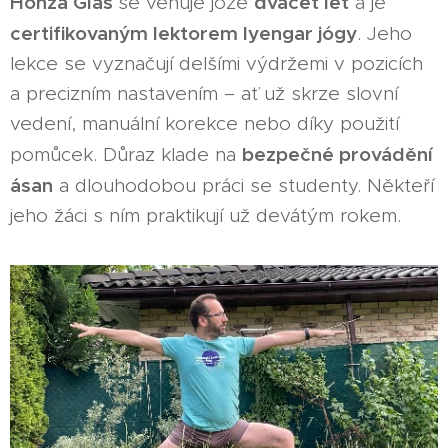
Honza Glas
dvacet let
se věnuje józe
a je
certifikovaným lektorem Iyengar jógy
. Jeho
lekce se vyznačují delšími výdržemi v pozicích
a precizním nastavením – ať už skrze slovní
vedení, manuální korekce nebo díky použití
bezpečné provádění
pomůcek. Důraz klade na
ásan
a dlouhodobou práci se studenty. Někteří
jeho žáci s ním praktikují už devátým rokem.