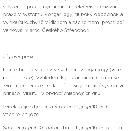
sekvence podporující imunitu. Čeká vás intenzivní
praxe v systému Iyengar jógy, hluboký odpočinek a
vynikající kuchyně v klidném a nádherném prostředí
venkova v srdci Českého Středohoří,
Jógová praxe
Lekce budou vedeny v systému Iyengar jógy (
více o
metodě zde
). Vzhledem k podzimnímu termínu se
zaměříme na pozice, které posilují imunitní systém a
přinášejí vitalitu i v období chladnějších dnů.
Pátek: příjezd je možný od 15.00, jóga 18-19.30,
večeře po józe
Sobota: jóga 8-10, potom brunch, jóga 16-18, potom