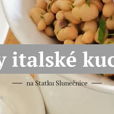
y italské ku
na Statku Slunečnice