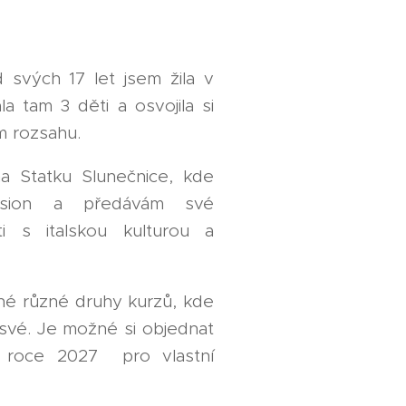
od svých 17 let jsem žila v
ala tam 3 děti a osvojila si
ém rozsahu.
na Statku Slunečnice, kde
nsion a předávám své
ti s italskou kulturou a
né různé druhy kurzů, kde
o své. Je možné si objednat
 roce 2027 pro vlastní