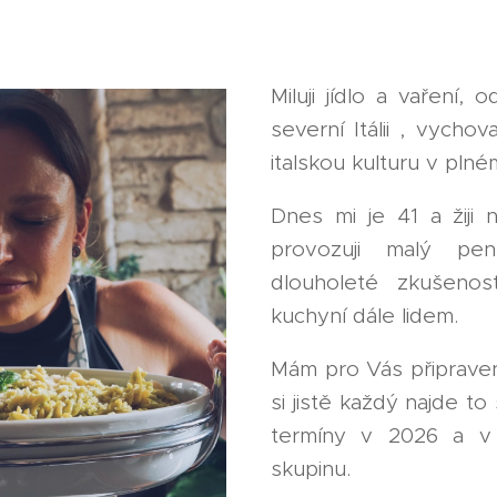
Miluji jídlo a vaření, 
severní Itálii , vychov
italskou kulturu v pln
Dnes mi je 41 a žiji 
provozuji malý pe
dlouholeté zkušenos
kuchyní dále lidem.
Mám pro Vás připrave
si jistě každý najde t
termíny v 2026 a v
skupinu.