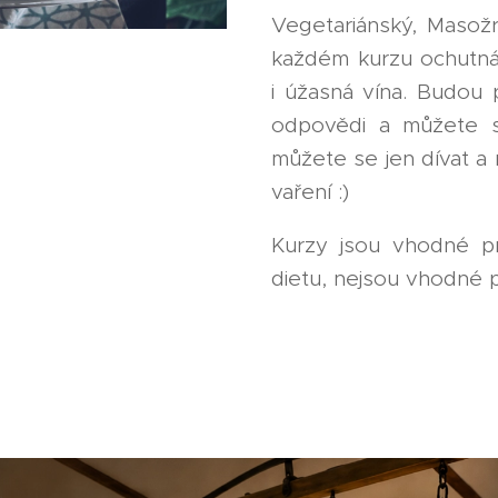
Vegetariánský, Masož
každém kurzu ochutnát
i úžasná vína. Budou 
odpovědi a můžete s
můžete se jen dívat a 
vaření :)
Kurzy jsou vhodné p
dietu, nejsou vhodné 